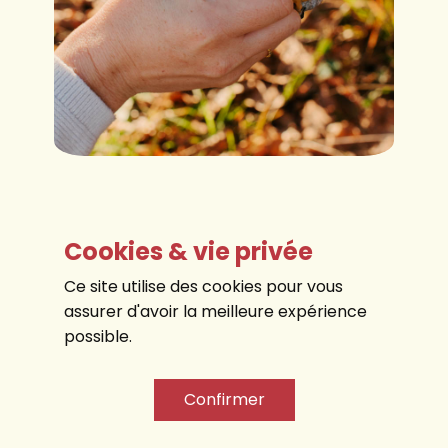
Cookies & vie privée
Ce site utilise des cookies pour vous
assurer d'avoir la meilleure expérience
possible.
© 2025 Marjolaine Mamet / Crédit photos :
Marjolaine Mamet, Sylvana Mele, Tanja Chamik,
Marion Prioux
Confirmer
Politique de confidentialité & Cookies
Mentions légales
CGV